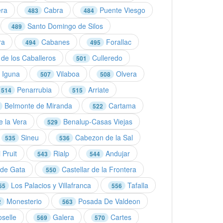
era
Cabra
Puente Viesgo
483
484
Santo Domingo de Silos
489
ra
Cabanes
Forallac
494
495
de los Caballeros
Culleredo
501
 Iguna
Vilaboa
Olvera
507
508
Penarrubia
Arriate
514
515
Belmonte de Miranda
Cartama
522
 la Vera
Benalup-Casas Viejas
529
Sineu
Cabezon de la Sal
535
536
 Pruit
Rialp
Andujar
543
544
 de Gata
Castellar de la Frontera
550
Los Palacios y Villafranca
Tafalla
55
556
Monesterio
Posada De Valdeon
2
563
selle
Galera
Cartes
569
570