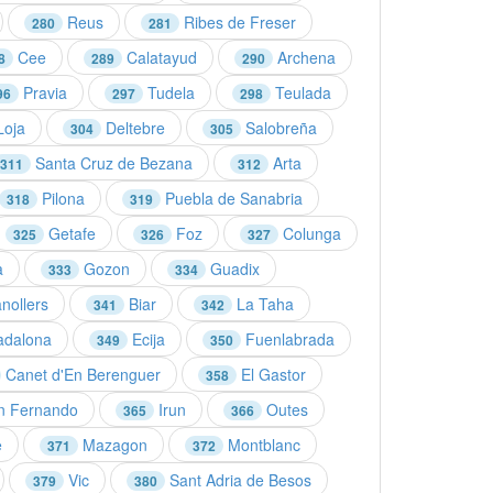
Reus
Ribes de Freser
280
281
Cee
Calatayud
Archena
8
289
290
Pravia
Tudela
Teulada
96
297
298
oja
Deltebre
Salobreña
304
305
Santa Cruz de Bezana
Arta
311
312
Pilona
Puebla de Sanabria
318
319
Getafe
Foz
Colunga
325
326
327
a
Gozon
Guadix
333
334
nollers
Biar
La Taha
341
342
dalona
Ecija
Fuenlabrada
349
350
Canet d'En Berenguer
El Gastor
358
 Fernando
Irun
Outes
365
366
e
Mazagon
Montblanc
371
372
Vic
Sant Adria de Besos
379
380