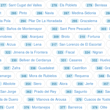
Sant Cugat del Valles
Els Poblets
Benissa
277
278
279
t
Pinto
Navia
Medina-Sidonia
285
286
287
28
a Pola
Pilar De La Horadada
Grazalema
294
295
2
Baños de Montemayor
Sant Pere Pescador
L
301
302
303
rrobres
Aranjuez
Broto
Fortuna
308
309
310
Arzua
Lena
San Lorenzo de El Escorial
315
316
317
Jimena de la Frontera
Fiscal
Nigran
322
323
324
s
Bellver de Cerdanya
Casares
Huelv
330
331
332
Zafra
Guadalest
Castrillon
Gra
337
338
339
340
amargo
Mora de Rubielos
Requena
Ba
346
347
348
Albolote
Siero
Alora
Jerte
3
354
355
356
357
San Jorge
Prado del Rey
Sagunto
San
362
363
364
a de Duero
Vilanova de Arousa
Cuacos de Yust
369
370
Cunit
Montanejos
Barreiros
Olite
75
376
377
378