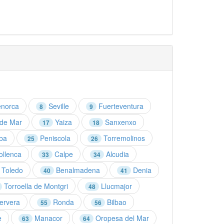
norca
Seville
Fuerteventura
8
9
 de Mar
Yaiza
Sanxenxo
17
18
ba
Peniscola
Torremolinos
25
26
llenca
Calpe
Alcudia
33
34
Toledo
Benalmadena
Denia
40
41
Torroella de Montgri
Llucmajor
48
ervera
Ronda
Bilbao
55
56
e
Manacor
Oropesa del Mar
63
64