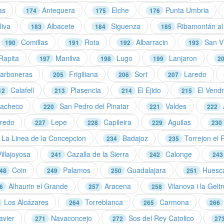
as
Antequera
Elche
Punta Umbria
174
175
176
iva
Albacete
Siguenza
Ribamontán al
183
184
185
Comillas
Rota
Albarracin
San Vi
190
191
192
193
Rapita
Manilva
Lugo
Lanjaron
197
198
199
2
arboneras
Frigiliana
Sort
Laredo
205
206
207
Calafell
Plasencia
El Ejido
El Vendr
12
213
214
215
Pacheco
San Pedro del Pinatar
Valdes
220
221
222
oredo
Lepe
Capileira
Aguilas
227
228
229
230
La Linea de la Concepcion
Badajoz
Torrejon el 
234
235
illajoyosa
Cazalla de la Sierra
Calonge
241
242
243
Coin
Palamos
Guadalajara
Huesc
48
249
250
251
Alhaurin el Grande
Aracena
Vilanova i la Geltr
6
257
258
Los Alcázares
Torreblanca
Carmona
264
265
266
avier
Navaconcejo
Sos del Rey Catolico
271
272
27