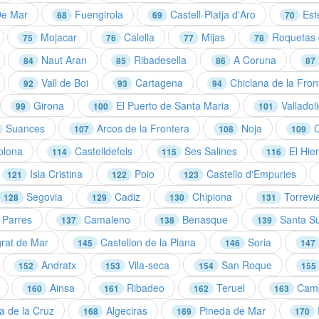
e Mar
Fuengirola
Castell-Platja d'Aro
Est
68
69
70
Mojacar
Calella
Mijas
Roquetas 
75
76
77
78
Naut Aran
Ribadesella
A Coruna
84
85
86
87
Vall de Boi
Cartagena
Chiclana de la Fron
92
93
94
Girona
El Puerto de Santa Maria
Valladol
99
100
101
Suances
Arcos de la Frontera
Noja
C
107
108
109
lona
Castelldefels
Ses Salines
El Hier
114
115
116
Isla Cristina
Poio
Castello d'Empuries
121
122
123
Segovia
Cadiz
Chipiona
Torrevi
128
129
130
131
Parres
Camaleno
Benasque
Santa S
137
138
139
rat de Mar
Castellon de la Plana
Soria
145
146
147
Andratx
Vila-seca
San Roque
152
153
154
155
Ainsa
Ribadeo
Teruel
Cam
160
161
162
163
 de la Cruz
Algeciras
Pineda de Mar
168
169
170