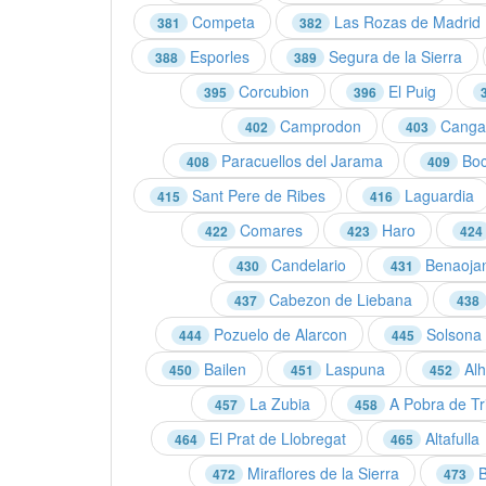
Competa
Las Rozas de Madrid
381
382
Esporles
Segura de la Sierra
388
389
Corcubion
El Puig
395
396
Camprodon
Cangas
402
403
Paracuellos del Jarama
Boc
408
409
Sant Pere de Ribes
Laguardia
415
416
Comares
Haro
422
423
424
Candelario
Benaoja
430
431
Cabezon de Liebana
437
438
Pozuelo de Alarcon
Solsona
444
445
Bailen
Laspuna
Alh
450
451
452
La Zubia
A Pobra de Tr
457
458
El Prat de Llobregat
Altafulla
464
465
Miraflores de la Sierra
B
472
473