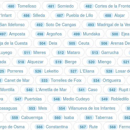
Tomelloso
Somiedo
Cortes de la Front
480
481
482
'Infant
Silleda
Puebla de Lillo
Alajar
486
487
488
San Ildefonso
Soto De Cangas
Madrigal de la Ve
492
493
Amposta
Argoños
Mundaka
Ejea 
497
498
499
500
ja de la Cuesta
Deia
Ceuta
Arenas De
504
505
506
uyego
Mieres
Mataro
Garrucha
511
512
513
ada
Alquezar
Bierge
Miengo
518
519
520
521
Porreres
Lekeitio
L'Eliana
Losar de
25
526
527
528
Canet de Mar
Torrelles de Foix
Ortigueira
2
533
534
Montilla
L'Ametlla de Mar
Caso
Rupit i
540
541
542
va
Puertolas
Medio Cudeyo
Robledillo
547
548
549
basaguas
Meis
Villanueva de los Infantes
553
554
5
Cabuerniga
Isaba
Tabernas
559
560
561
56
rgo de Osma
Constantina
Rute
Fermo
566
567
568