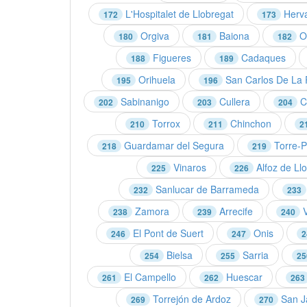
L'Hospitalet de Llobregat
Herv
172
173
Orgiva
Baiona
Ol
180
181
182
Figueres
Cadaques
188
189
Orihuela
San Carlos De La 
195
196
Sabinanigo
Cullera
C
202
203
204
Torrox
Chinchon
210
211
2
Guardamar del Segura
Torre-
218
219
Vinaros
Alfoz de Ll
225
226
Sanlucar de Barrameda
232
233
Zamora
Arrecife
V
238
239
240
El Pont de Suert
Onis
246
247
2
Bielsa
Sarria
254
255
25
El Campello
Huescar
261
262
263
Torrejón de Ardoz
San J
269
270