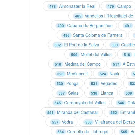
Almonaster la Real
Campo
478
479
Vandellos i l'Hospitalet de l
485
Cabana de Bergantiños
490
491
Santa Coloma de Farners
496
El Port de la Selva
Castille
502
503
Mollet del Valles
L
509
510
Medina del Campo
A Estr
516
517
Medinaceli
Noain
523
524
5
Ponga
Vegadeo
530
531
53
Salas
Llanca
537
538
539
Cerdanyola del Valles
Chi
545
546
Miranda del Castañar
Entram
551
552
Vedra
Villafranca del Bierzo
557
558
Cornella de Llobregat
Bu
564
565