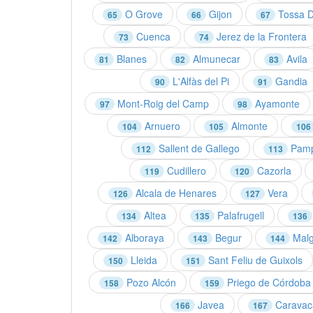
O Grove
Gijon
Tossa D
65
66
67
Cuenca
Jerez de la Frontera
73
74
Blanes
Almunecar
Avila
81
82
83
L'Alfàs del Pi
Gandia
90
91
Mont-Roig del Camp
Ayamonte
97
98
Arnuero
Almonte
104
105
106
Sallent de Gallego
Pamp
112
113
Cudillero
Cazorla
119
120
Alcala de Henares
Vera
126
127
Altea
Palafrugell
134
135
136
Alboraya
Begur
Malg
142
143
144
Lleida
Sant Feliu de Guixols
150
151
Pozo Alcón
Priego de Córdoba
158
159
Javea
Caravaca
166
167