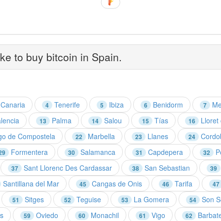
ke to buy bitcoin in Spain.
Canaria
Tenerife
Ibiza
Benidorm
Me
4
5
6
7
lencia
Palma
Salou
Tías
Lloret
13
14
15
16
go de Compostela
Marbella
Llanes
Cordo
22
23
24
Formentera
Salamanca
Capdepera
Po
29
30
31
32
Sant Llorenc Des Cardassar
San Sebastian
37
38
39
Santillana del Mar
Cangas de Onis
Tarifa
45
46
47
Sitges
Teguise
La Gomera
Son S
51
52
53
54
s
Oviedo
Monachil
Vigo
Barbat
59
60
61
62