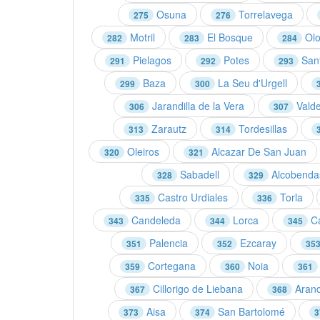
Osuna
Torrelavega
275
276
Motril
El Bosque
Olo
282
283
284
Pielagos
Potes
Sant
291
292
293
Baza
La Seu d'Urgell
299
300
Jarandilla de la Vera
Valde
306
307
Zarautz
Tordesillas
313
314
Oleiros
Alcazar De San Juan
320
321
Sabadell
Alcobenda
328
329
Castro Urdiales
Torla
335
336
Candeleda
Lorca
C
343
344
345
Palencia
Ezcaray
351
352
35
Cortegana
Noia
359
360
361
Cillorigo de Liebana
Arand
367
368
Aisa
San Bartolomé
373
374
3