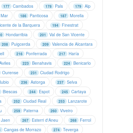
Cambados
Pals
Alp
177
178
179
 Mar
Panticosa
Morella
186
187
cente de la Barquera
Finestrat
194
Hondarribia
Val de San Vicente
00
201
Puigcerda
Valencia de Alcantara
208
209
ell
Ponferrada
Haría
216
217
Aviles
Benahavis
Benicarlo
223
224
Ourense
Ciudad Rodrigo
231
Rubio
Astorga
Selva
236
237
Biescas
Espot
Cartaya
244
245
a
Ciudad Real
Lanzarote
252
253
u
Paterna
Viveiro
259
260
Jaen
Esterri d'Aneu
Ferrol
267
268
Cangas de Morrazo
Teverga
3
274