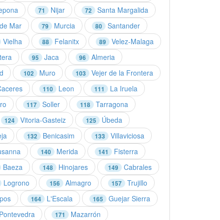
epona
Nijar
Santa Margalida
71
72
de Mar
Murcia
Santander
79
80
Vielha
Felanitx
Velez-Malaga
88
89
tera
Jaca
Almeria
95
96
id
Muro
Vejer de la Frontera
102
103
aceres
Leon
La Iruela
110
111
ro
Soller
Tarragona
117
118
Vitoria-Gasteiz
Úbeda
124
125
eja
Benicasim
Villaviciosa
132
133
usanna
Merida
Fisterra
140
141
Baeza
Hinojares
Cabrales
148
149
Logrono
Almagro
Trujillo
156
157
pos
L'Escala
Guejar Sierra
164
165
Pontevedra
Mazarrón
171