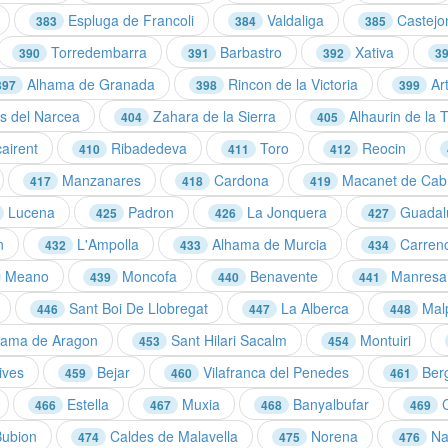
Espluga de Francoli
Valdaliga
Castejo
383
384
385
Torredembarra
Barbastro
Xativa
390
391
392
3
Alhama de Granada
Rincon de la Victoria
Art
397
398
399
 del Narcea
Zahara de la Sierra
Alhaurin de la 
404
405
airent
Ribadedeva
Toro
Reocin
410
411
412
Manzanares
Cardona
Macanet de Cab
417
418
419
Lucena
Padron
La Jonquera
Guadal
425
426
427
n
L'Ampolla
Alhama de Murcia
Carren
432
433
434
Meano
Moncofa
Benavente
Manresa
439
440
441
Sant Boi De Llobregat
La Alberca
Malp
446
447
448
ama de Aragon
Sant Hilari Sacalm
Montuiri
453
454
ives
Bejar
Vilafranca del Penedes
Ber
459
460
461
Estella
Muxia
Banyalbufar
C
466
467
468
469
ubion
Caldes de Malavella
Norena
Na
474
475
476