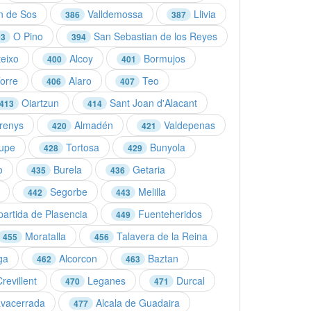
n de Sos
Valldemossa
Llivia
386
387
O Pino
San Sebastian de los Reyes
93
394
eixo
Alcoy
Bormujos
400
401
Torre
Alaro
Teo
406
407
Oiartzun
Sant Joan d'Alacant
413
414
renys
Almadén
Valdepenas
420
421
upe
Tortosa
Bunyola
428
429
o
Burela
Getaria
435
436
Segorbe
Melilla
442
443
artida de Plasencia
Fuenteheridos
449
Moratalla
Talavera de la Reina
455
456
ga
Alcorcon
Baztan
462
463
revillent
Leganes
Durcal
470
471
vacerrada
Alcala de Guadaira
477