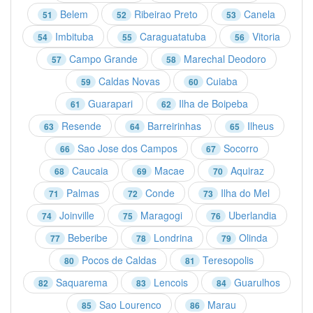
Belem
Ribeirao Preto
Canela
51
52
53
Imbituba
Caraguatatuba
Vitoria
54
55
56
Campo Grande
Marechal Deodoro
57
58
Caldas Novas
Cuiaba
59
60
Guarapari
Ilha de Boipeba
61
62
Resende
Barreirinhas
Ilheus
63
64
65
Sao Jose dos Campos
Socorro
66
67
Caucaia
Macae
Aquiraz
68
69
70
Palmas
Conde
Ilha do Mel
71
72
73
Joinville
Maragogi
Uberlandia
74
75
76
Beberibe
Londrina
Olinda
77
78
79
Pocos de Caldas
Teresopolis
80
81
Saquarema
Lencois
Guarulhos
82
83
84
Sao Lourenco
Marau
85
86