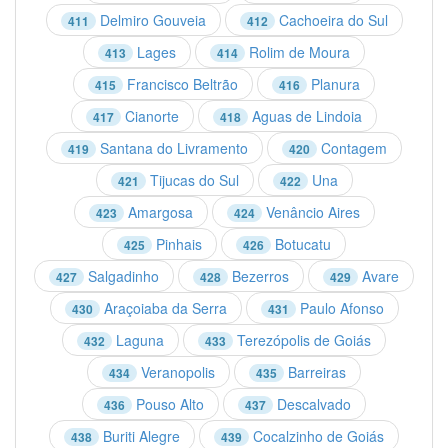
Delmiro Gouveia
Cachoeira do Sul
411
412
Lages
Rolim de Moura
413
414
Francisco Beltrão
Planura
415
416
Cianorte
Aguas de Lindoia
417
418
Santana do Livramento
Contagem
419
420
Tijucas do Sul
Una
421
422
Amargosa
Venâncio Aires
423
424
Pinhais
Botucatu
425
426
Salgadinho
Bezerros
Avare
427
428
429
Araçoiaba da Serra
Paulo Afonso
430
431
Laguna
Terezópolis de Goiás
432
433
Veranopolis
Barreiras
434
435
Pouso Alto
Descalvado
436
437
Buriti Alegre
Cocalzinho de Goiás
438
439