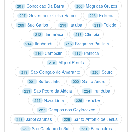
Conceicao Da Barra
Mogi das Cruzes
205
206
Governador Celso Ramos
Extrema
207
208
Sao Carlos
Itajuba
Toledo
209
210
211
Itamaracá
Olímpia
212
213
Itanhandu
Braganca Paulista
214
215
Camocim
Palhoca
216
217
Miguel Pereira
218
São Gonçalo do Amarante
Soure
219
220
Sertaozinho
Santo Andre
221
222
Sao Pedro da Aldeia
Iranduba
223
224
Nova Lima
Peruibe
225
226
Campos dos Goytacazes
227
Jaboticatubas
Santo Antonio de Jesus
228
229
Sao Caetano do Sul
Bananeiras
230
231