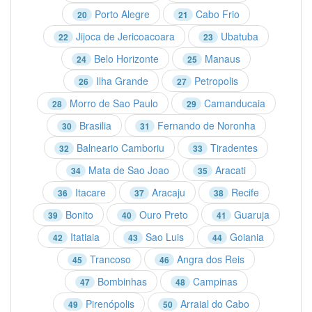
Porto Alegre
Cabo Frio
20
21
Jijoca de Jericoacoara
Ubatuba
22
23
Belo Horizonte
Manaus
24
25
Ilha Grande
Petropolis
26
27
Morro de Sao Paulo
Camanducaia
28
29
Brasilia
Fernando de Noronha
30
31
Balneario Camboriu
Tiradentes
32
33
Mata de Sao Joao
Aracati
34
35
Itacare
Aracaju
Recife
36
37
38
Bonito
Ouro Preto
Guaruja
39
40
41
Itatiaia
Sao Luis
Goiania
42
43
44
Trancoso
Angra dos Reis
45
46
Bombinhas
Campinas
47
48
Pirenópolis
Arraial do Cabo
49
50