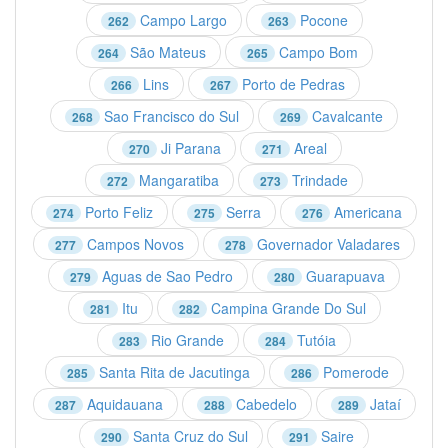
Campo Largo
Pocone
262
263
São Mateus
Campo Bom
264
265
Lins
Porto de Pedras
266
267
Sao Francisco do Sul
Cavalcante
268
269
Ji Parana
Areal
270
271
Mangaratiba
Trindade
272
273
Porto Feliz
Serra
Americana
274
275
276
Campos Novos
Governador Valadares
277
278
Aguas de Sao Pedro
Guarapuava
279
280
Itu
Campina Grande Do Sul
281
282
Rio Grande
Tutóia
283
284
Santa Rita de Jacutinga
Pomerode
285
286
Aquidauana
Cabedelo
Jataí
287
288
289
Santa Cruz do Sul
Saire
290
291