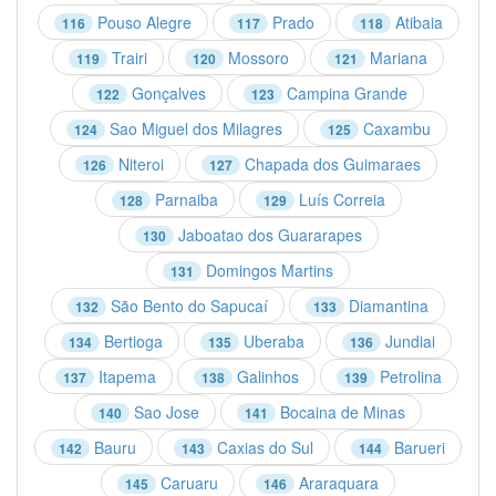
Pouso Alegre
Prado
Atibaia
116
117
118
Trairi
Mossoro
Mariana
119
120
121
Gonçalves
Campina Grande
122
123
Sao Miguel dos Milagres
Caxambu
124
125
Niteroi
Chapada dos Guimaraes
126
127
Parnaiba
Luís Correia
128
129
Jaboatao dos Guararapes
130
Domingos Martins
131
São Bento do Sapucaí
Diamantina
132
133
Bertioga
Uberaba
Jundiai
134
135
136
Itapema
Galinhos
Petrolina
137
138
139
Sao Jose
Bocaina de Minas
140
141
Bauru
Caxias do Sul
Barueri
142
143
144
Caruaru
Araraquara
145
146