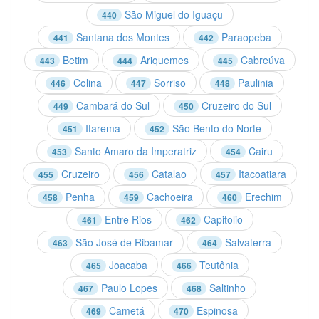
São Miguel do Iguaçu
440
Santana dos Montes
Paraopeba
441
442
Betim
Ariquemes
Cabreúva
443
444
445
Colina
Sorriso
Paulinia
446
447
448
Cambará do Sul
Cruzeiro do Sul
449
450
Itarema
São Bento do Norte
451
452
Santo Amaro da Imperatriz
Cairu
453
454
Cruzeiro
Catalao
Itacoatiara
455
456
457
Penha
Cachoeira
Erechim
458
459
460
Entre Rios
Capitolio
461
462
São José de Ribamar
Salvaterra
463
464
Joacaba
Teutônia
465
466
Paulo Lopes
Saltinho
467
468
Cametá
Espinosa
469
470