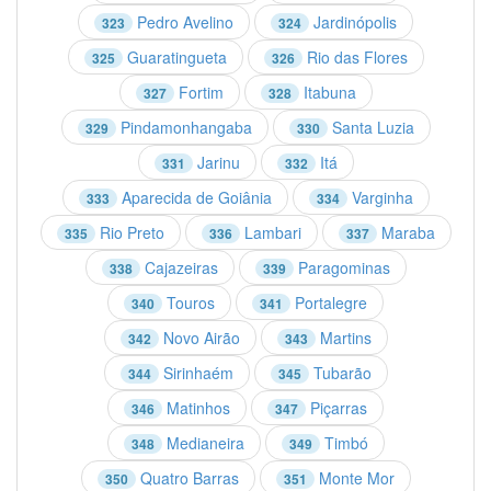
Pedro Avelino
Jardinópolis
323
324
Guaratingueta
Rio das Flores
325
326
Fortim
Itabuna
327
328
Pindamonhangaba
Santa Luzia
329
330
Jarinu
Itá
331
332
Aparecida de Goiânia
Varginha
333
334
Rio Preto
Lambari
Maraba
335
336
337
Cajazeiras
Paragominas
338
339
Touros
Portalegre
340
341
Novo Airão
Martins
342
343
Sirinhaém
Tubarão
344
345
Matinhos
Piçarras
346
347
Medianeira
Timbó
348
349
Quatro Barras
Monte Mor
350
351