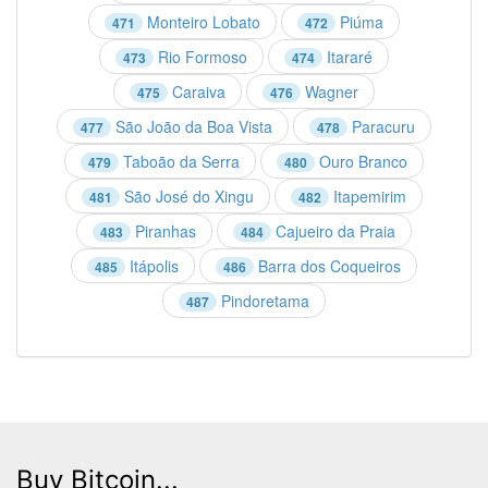
Monteiro Lobato
Piúma
471
472
Rio Formoso
Itararé
473
474
Caraiva
Wagner
475
476
São João da Boa Vista
Paracuru
477
478
Taboão da Serra
Ouro Branco
479
480
São José do Xingu
Itapemirim
481
482
Piranhas
Cajueiro da Praia
483
484
Itápolis
Barra dos Coqueiros
485
486
Pindoretama
487
Buy Bitcoin...