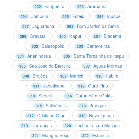
Paripueira
Araruama
292
293
Camboriú
Esteio
Iguape
294
295
296
Jaguariuna
Bom Jardim da Serra
297
298
Gravatai
Icapui
Diadema
299
300
301
Salesópolis
Canavieiras
302
303
Ananindeua
Santa Terezinha de Itaipu
304
305
Sao Jose do Barreiro
Aguas Mornas
306
307
Brejões
Maricá
Itabira
308
309
310
Jaboticabal
Ouro Fino
311
312
Sabará
Corumbá de Goiás
313
314
Salinópolis
Brusque
315
316
Cristiano Otoni
Nova Iguaçu
317
318
Carrancas
Cachoeiras de Macacu
319
320
Mangue Seco
Estância
321
322