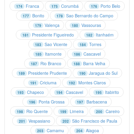
Franca
Corumbá
Porto Belo
174
175
176
Bonito
Sao Bernardo do Campo
177
178
Valença
Vassouras
179
180
Presidente Figueiredo
Itanhaém
181
182
Sao Vicente
Torres
183
184
Itamonte
Cascavel
185
186
Rio Branco
Barra Velha
187
188
Presidente Prudente
Jaragua do Sul
189
190
Criciuma
Montes Claros
191
192
Chapeco
Cascavel
Itabirito
193
194
195
Ponta Grossa
Barbacena
196
197
Rio Quente
Limeira
Careiro
198
199
200
Vespasiano
São Francisco de Paula
201
202
Camamu
Alagoa
203
204