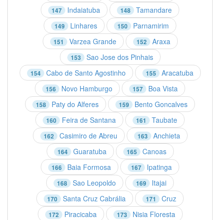
Indaiatuba
Tamandare
147
148
Linhares
Parnamirim
149
150
Varzea Grande
Araxa
151
152
Sao Jose dos Pinhais
153
Cabo de Santo Agostinho
Aracatuba
154
155
Novo Hamburgo
Boa Vista
156
157
Paty do Alferes
Bento Goncalves
158
159
Feira de Santana
Taubate
160
161
Casimiro de Abreu
Anchieta
162
163
Guaratuba
Canoas
164
165
Baia Formosa
Ipatinga
166
167
Sao Leopoldo
Itajai
168
169
Santa Cruz Cabrália
Cruz
170
171
Piracicaba
Nisia Floresta
172
173