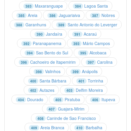
Maxaranguape
Lagoa Santa
383
384
Areia
Jaguariaiva
Nobres
385
386
387
Garanhuns
Santo Antonio do Leverger
388
389
Jandaíra
Acaraú
390
391
Paranapanema
Mário Campos
392
393
Sao Bento do Sul
Alcobaca
394
395
Cachoeiro de Itapemirim
Carolina
396
397
Valinhos
Anápolis
398
399
Santa Bárbara
Torrinha
400
401
Autazes
Delfim Moreira
402
403
Dourado
Piratuba
Itupeva
404
405
406
Guajara-Mirim
407
Caninde de Sao Francisco
408
Areia Branca
Barbalha
409
410