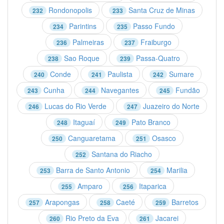
Rondonopolis
Santa Cruz de Minas
232
233
Parintins
Passo Fundo
234
235
Palmeiras
Fraiburgo
236
237
Sao Roque
Passa-Quatro
238
239
Conde
Paulista
Sumare
240
241
242
Cunha
Navegantes
Fundão
243
244
245
Lucas do Rio Verde
Juazeiro do Norte
246
247
Itaguaí
Pato Branco
248
249
Canguaretama
Osasco
250
251
Santana do Riacho
252
Barra de Santo Antonio
Marilia
253
254
Amparo
Itaparica
255
256
Arapongas
Caeté
Barretos
257
258
259
Rio Preto da Eva
Jacarei
260
261