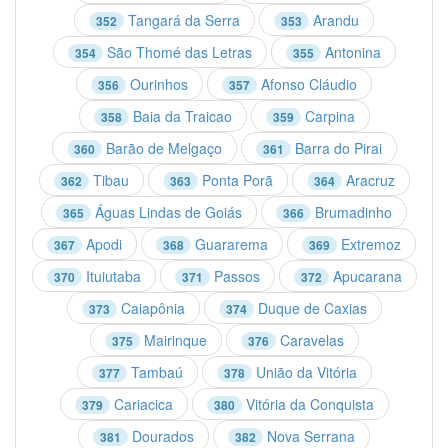
Tangará da Serra
Arandu
352
353
São Thomé das Letras
Antonina
354
355
Ourinhos
Afonso Cláudio
356
357
Baia da Traicao
Carpina
358
359
Barão de Melgaço
Barra do Pirai
360
361
Tibau
Ponta Porã
Aracruz
362
363
364
Águas Lindas de Goiás
Brumadinho
365
366
Apodi
Guararema
Extremoz
367
368
369
Ituiutaba
Passos
Apucarana
370
371
372
Caiapônia
Duque de Caxias
373
374
Mairinque
Caravelas
375
376
Tambaú
União da Vitória
377
378
Cariacica
Vitória da Conquista
379
380
Dourados
Nova Serrana
381
382