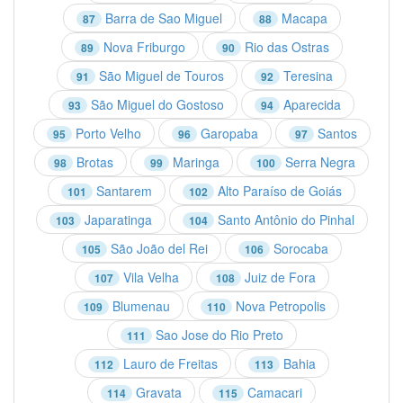
Barra de Sao Miguel
Macapa
87
88
Nova Friburgo
Rio das Ostras
89
90
São Miguel de Touros
Teresina
91
92
São Miguel do Gostoso
Aparecida
93
94
Porto Velho
Garopaba
Santos
95
96
97
Brotas
Maringa
Serra Negra
98
99
100
Santarem
Alto Paraíso de Goiás
101
102
Japaratinga
Santo Antônio do Pinhal
103
104
São João del Rei
Sorocaba
105
106
Vila Velha
Juiz de Fora
107
108
Blumenau
Nova Petropolis
109
110
Sao Jose do Rio Preto
111
Lauro de Freitas
Bahia
112
113
Gravata
Camacari
114
115